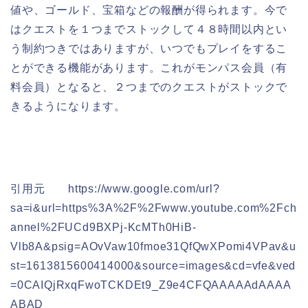
値や、ゴールド、宝箱などの報酬が得られます。今で
はクエストを１つまでストックして４８時間以内とい
う制約つきではありますが、いつでもプレイをするこ
とができる機能があります。これがモンパス会員（有
料会員）となると、２つまでのクエストがストックで
きるようになります。
引用元 https://www.google.com/url?
sa=i&url=https%3A%2F%2Fwww.youtube.com%2Fch
annel%2FUCd9BXPj-KcMTh0HiB-
Vlb8A&psig=AOvVaw10fmoe31QfQwXPomi4VPav&u
st=1613815600414000&source=images&cd=vfe&ved
=0CAIQjRxqFwoTCKDEt9_Z9e4CFQAAAAAdAAAA
ABAD