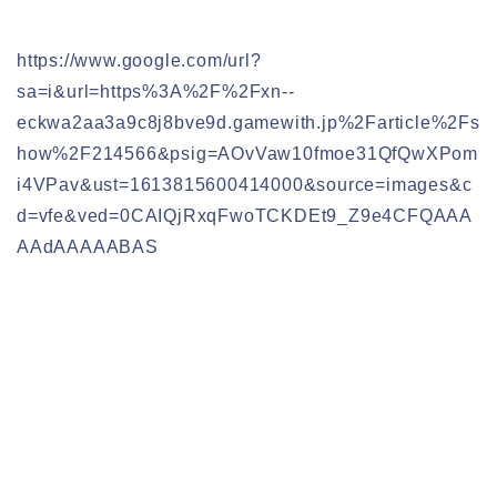
https://www.google.com/url?
sa=i&url=https%3A%2F%2Fxn--
eckwa2aa3a9c8j8bve9d.gamewith.jp%2Farticle%2Fs
how%2F214566&psig=AOvVaw10fmoe31QfQwXPom
i4VPav&ust=1613815600414000&source=images&c
d=vfe&ved=0CAIQjRxqFwoTCKDEt9_Z9e4CFQAAA
AAdAAAAABAS