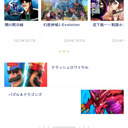
イジ闇の黙示録
幻想神域2-Evolution
恋下統一～戦国ホス
2022年3月17日
2024年7月31日
2024年11
クラッシュロワイヤル
パズル＆ドラゴンズ